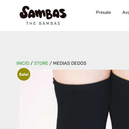
Presale
Ava
INICIO
/
STORE
/
MEDIAS DEDOS
Sale!