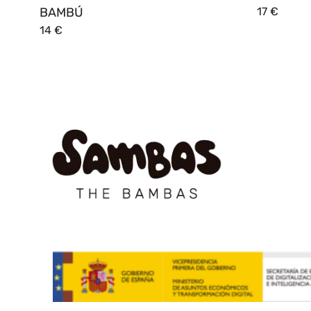
BAMBÚ
17
€
14
€