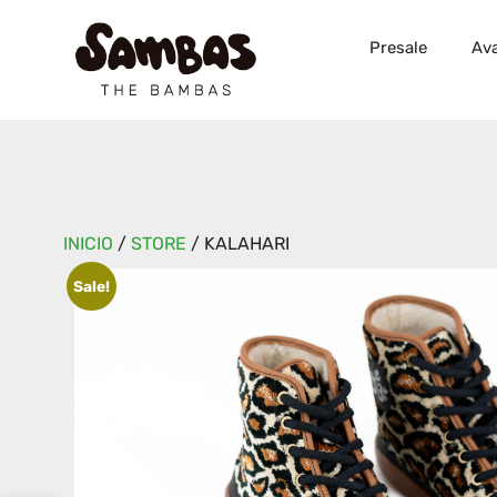
Presale
Ava
INICIO
/
STORE
/
KALAHARI
Sale!