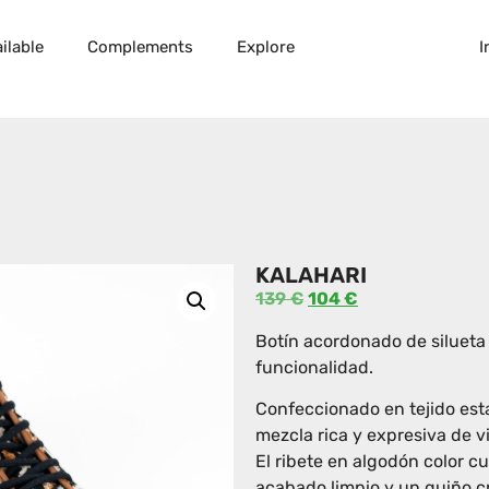
ilable
Complements
Explore
I
KALAHARI
139
€
104
€
Botín acordonado de silueta
funcionalidad.
Confeccionado en tejido est
mezcla rica y expresiva de vi
El ribete en algodón color c
acabado limpio y un guiño c