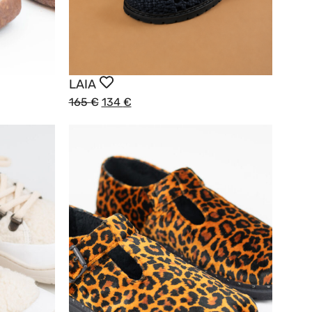
LAIA
165
€
134
€