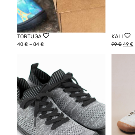
TORTUGA
KALI
40
€
–
84
€
99
€
49
€