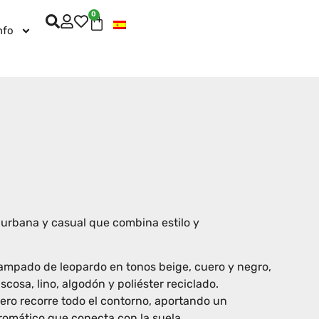
0
nfo
 urbana y casual que combina estilo y
ampado de leopardo en tonos beige, cuero y negro,
scosa, lino, algodón y poliéster reciclado.
uero recorre todo el contorno, aportando un
romático que conecta con la suela.