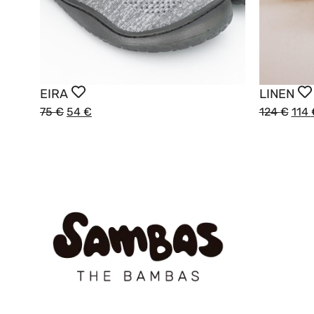
EIRA
LINEN
75
€
54
€
124
€
114