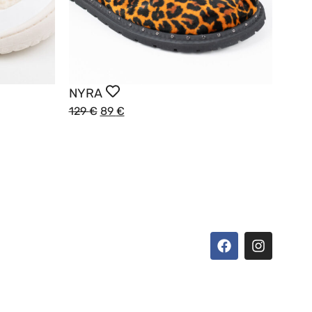
NYRA
129
€
89
€