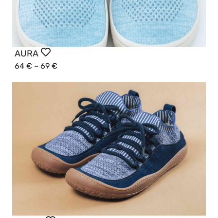
AURA
64
€
–
69
€