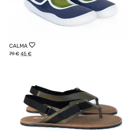
CALMA
79
€
45
€