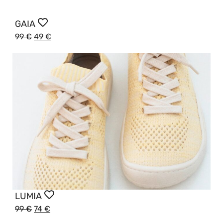
GAIA
99
€
49
€
LUMIA
99
€
74
€