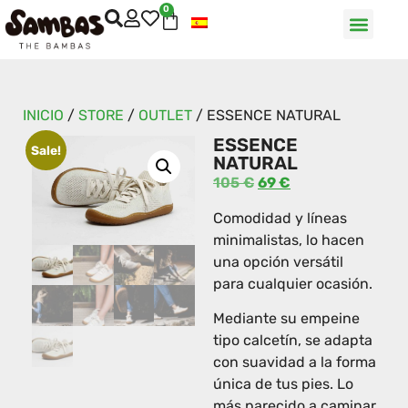
0
INICIO
/
STORE
/
OUTLET
/
ESSENCE NATURAL
ESSENCE
Sale!
NATURAL
105
€
69
€
Comodidad y líneas
minimalistas, lo hacen
una opción versátil
para cualquier ocasión.
Mediante su empeine
tipo calcetín, se adapta
con suavidad a la forma
única de tus pies. Lo
más parecido a caminar