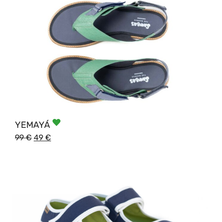
YEMAYÁ
99
€
49
€