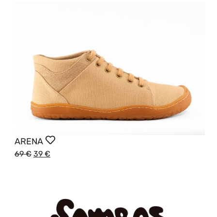
ARENA
69
€
39
€