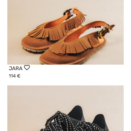
JARA
114
€