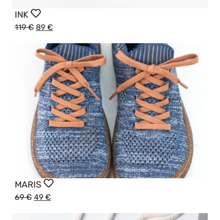
INK
119
€
89
€
MARIS
69
€
49
€