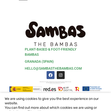
PLANT-BASED & FOOT-FRIENDLY
BAMBAS
GRANADA (SPAIN)
HELLO@SAMBASTHEBAMBAS.COM
We are using cookies to give you the best experience on our
Accesibilidad
|
Política de Privacidad
|
Aviso Legal
|
website.
Política de Cookies
|
Condiciones de Compra
You can find out more about which cookies we are using or