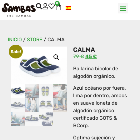
0
INICIO
/
STORE
/
CALMA
CALMA
Sale!
79
€
45
€
Bailarina bicolor de
algodón orgánico.
Azul océano por fuera,
lima por dentro, ambos
en suave loneta de
algodón orgánico
certificado GOTS &
BCorp.
Óptima sujeción y