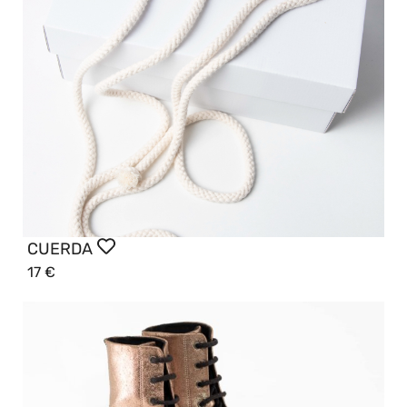
CUERDA
17
€