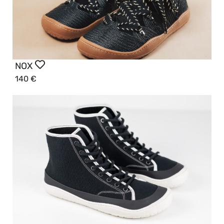
NOX
140
€