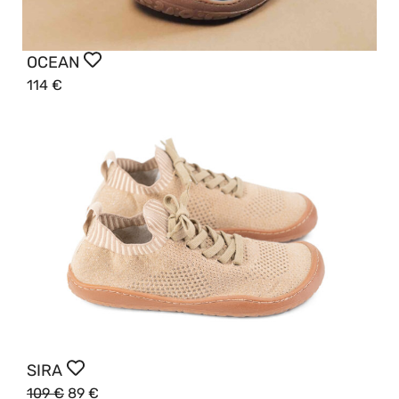
OCEAN
114
€
SIRA
109
€
89
€