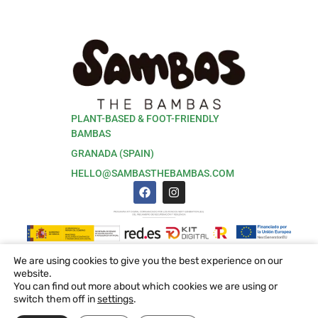
PLANT-BASED & FOOT-FRIENDLY
BAMBAS
GRANADA (SPAIN)
HELLO@SAMBASTHEBAMBAS.COM
We are using cookies to give you the best experience on our
Accesibilidad
|
Política de Privacidad
|
Aviso Legal
|
website.
Política de Cookies
|
Condiciones de Compra
You can find out more about which cookies we are using or
switch them off in
settings
.
English
Español
(
Spanish
)