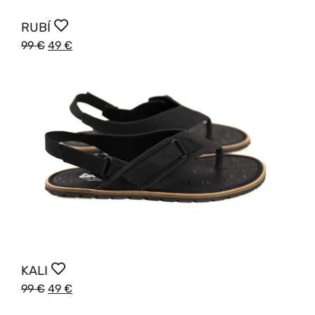
RUBÍ
99
€
49
€
KALI
99
€
49
€