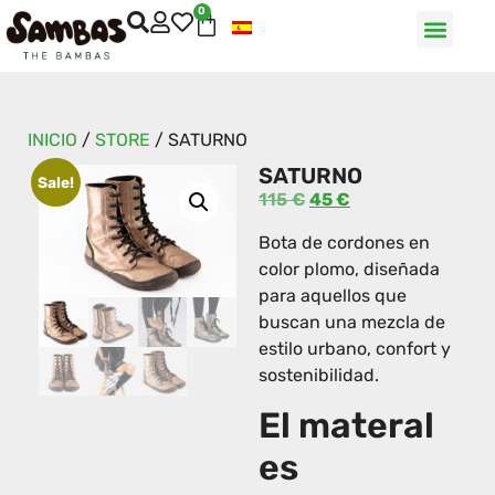
0
INICIO
/
STORE
/
SATURNO
SATURNO
Sale!
115
€
45
€
Bota de cordones en
color plomo, diseñada
para aquellos que
buscan una mezcla de
estilo urbano, confort y
sostenibilidad.
El materal
es