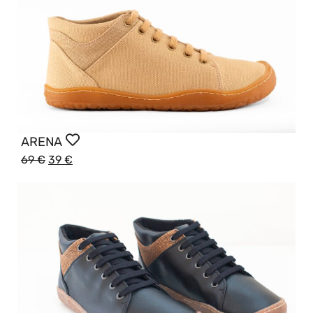
ARENA
69
€
39
€