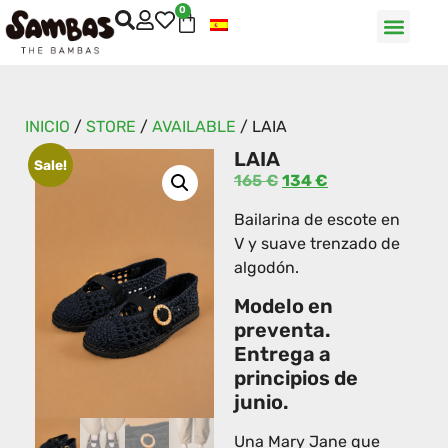
0
INICIO
/
STORE
/
AVAILABLE
/
LAIA
LAIA
Sale!
165
€
134
€
Bailarina de escote en
V y suave trenzado de
algodón.
Modelo en
preventa.
Entrega a
principios de
junio.
Una Mary Jane que