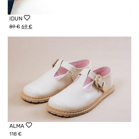
IDUN
89
€
69
€
ALMA
118
€