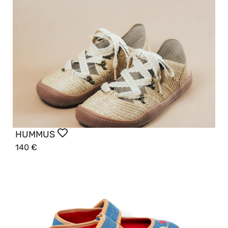
HUMMUS
140
€