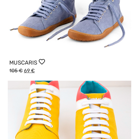
MUSCARIS
105
€
69
€