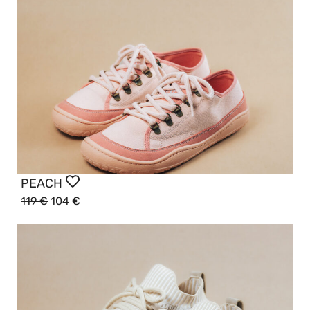
PEACH
119
€
104
€