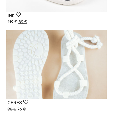
INK
119
€
89
€
CERES
90
€
76
€