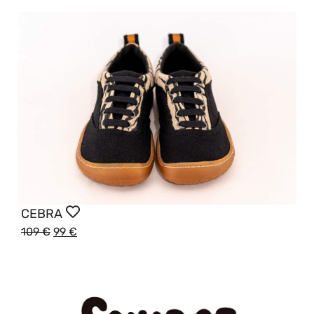
CEBRA
109
€
99
€