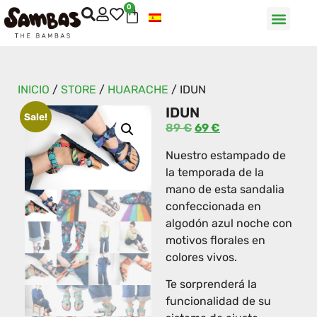
0
INICIO
/
STORE
/
HUARACHE
/
IDUN
IDUN
Sale!
89
€
69
€
Nuestro estampado de
la temporada de la
mano de esta sandalia
confeccionada en
algodón azul noche con
motivos florales en
colores vivos.
Te sorprenderá la
funcionalidad de su