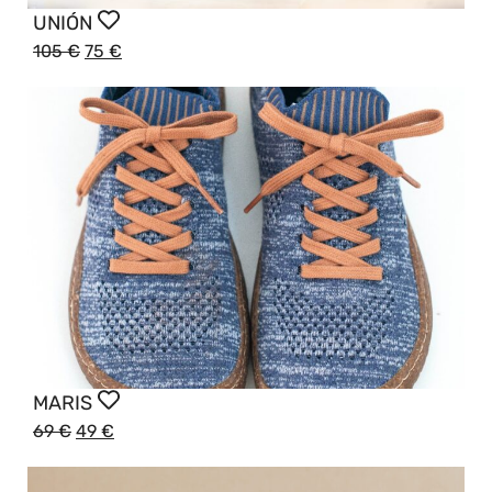
UNIÓN
105
€
75
€
MARIS
69
€
49
€