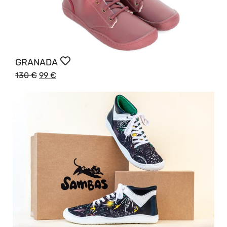
GRANADA
130
€
99
€