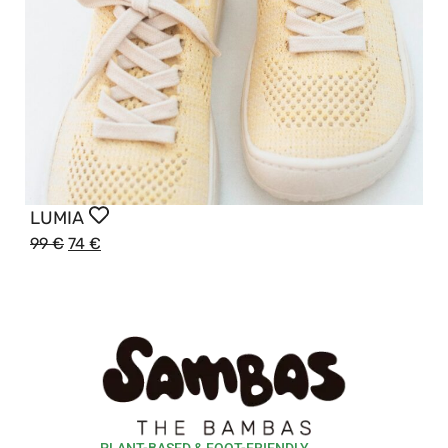
LUMIA
99
€
74
€
PLANT-BASED & FOOT-FRIENDLY