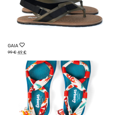
GAIA
99
€
49
€