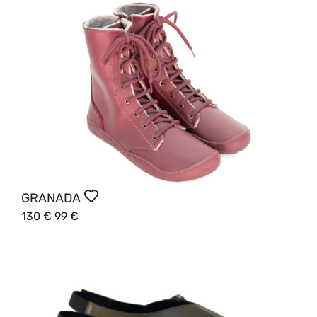
GRANADA
130
€
99
€