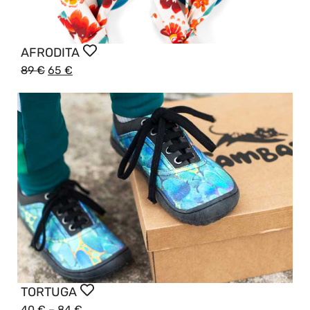
AFRODITA
89
€
65
€
TORTUGA
40
€
–
84
€