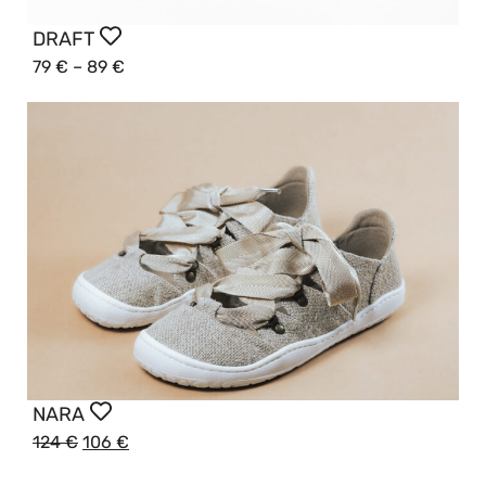
DRAFT
79
€
–
89
€
NARA
124
€
106
€